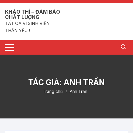
Chuyển
tới
KHẢO THÍ – ĐẢM BẢO
CHẤT LƯỢNG
nội
TẤT CẢ VÌ SINH VIÊN
dung
THÂN YÊU !
TÁC GIẢ:
ANH TRẦN
Trang chủ
Anh Trần