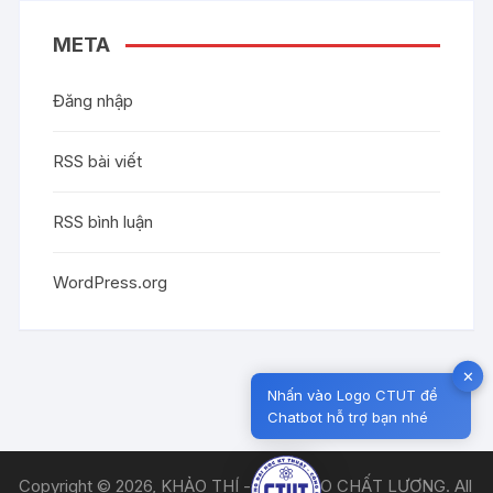
META
Đăng nhập
RSS bài viết
RSS bình luận
WordPress.org
✕
Nhấn vào Logo CTUT để
Chatbot hỗ trợ bạn nhé
Copyright © 2026, KHẢO THÍ - ĐẢM BẢO CHẤT LƯỢNG. All