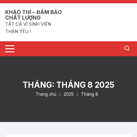
Chuyển
tới
KHẢO THÍ – ĐẢM BẢO
CHẤT LƯỢNG
nội
TẤT CẢ VÌ SINH VIÊN
dung
THÂN YÊU !
THÁNG:
THÁNG 8 2025
Trang chủ
2025
Tháng 8