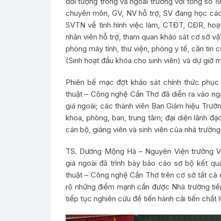
đối tượng trong và ngoài trường với tổng số 
chuyên môn, GV, NV hỗ trợ, SV đang học các
SVTN về tình hình việc làm, CTĐT, CĐR, hoạ
nhân viên hỗ trợ, tham quan khảo sát cơ sở v
phòng máy tính, thư viện, phòng y tế, căn tin
(Sinh hoạt đầu khóa cho sinh viên) và dự giờ 
Phiên bế mạc đợt khảo sát chính thức phục 
thuật – Công nghệ Cần Thơ đã diễn ra vào ng
giá ngoài; các thành viên Ban Giám hiệu Trư
khoa, phòng, ban, trung tâm; đại diện lãnh đạ
cán bộ, giảng viên và sinh viên của nhà trường
TS. Dương Mộng Hà – Nguyên Viện trưởng V
giá ngoài đã trình bày báo cáo sơ bộ kết q
thuật – Công nghệ Cần Thơ trên cơ sở tất cả 
rõ những điểm mạnh cần được Nhà trường tiếp
tiếp tục nghiên cứu để tiến hành cải tiến chất 