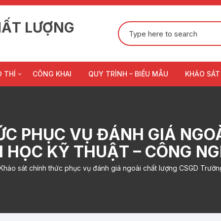
HẤT LƯỢNG
Tìm
kiếm:
 THÍ
CÔNG KHAI
QUY TRÌNH – BIỂU MẪU
KHẢO SÁT
ng báo
 Thi
ỨC PHỤC VỤ ĐÁNH GIÁ NGO
 khảo bài thi
 HỌC KỸ THUẬT – CÔNG N
Khảo sát chính thức phục vụ đánh giá ngoài chất lượng CSGD Trườn