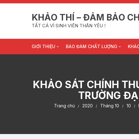
Chuyển
tới
KHẢO THÍ – ĐẢM BẢO C
nội
dung
TẤT CẢ VÌ SINH VIÊN THÂN YÊU !
GIỚI THIỆU
BẢO ĐẢM CHẤT LƯỢNG
KHẢO
Sứ mạng của Trường
Kế hoạch BĐCL giáo dục
Thô
Sơ đồ hệ thống ĐBCL
Tự đánh giá
Lịch
KHẢO SÁT CHÍNH TH
Chức năng nhiệm vụ
Hệ thống văn bản
Phúc
TRƯỜNG ĐẠI
Trang chủ
2020
Tháng 10
10
Nhân sự
Sổ tay ĐBCL