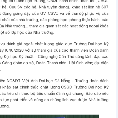
191 người (Lãnh đạo trường, CBQL hành chính đoàn thể, CBQL
 hệ, Cựu SV các hệ, Nhà tuyển dụng), khảo sát liên hệ 607
t động giảng dạy của GV, CSVC và về thái độ phục vụ của
ật chất của nhà trường, các phòng học, phòng thực hành, các
 của Nhà trường… tham gia quan sát các hoạt động ngoại khóa
một số lớp học của Nhà trường.
vụ đánh giá ngoài chất lượng giáo dục Trường Đại học Kỹ
ày 10/10/2020 với sự tham gia của các thành viên Đoàn đánh
ờng Đại học Kỹ thuật – Công nghệ Cần Thơ cùng lãnh đạo các
o Công đoàn cơ sở, Đoàn Thanh niên, Hội Sinh viên; đại diện
.
iện NC&ĐT Việt-Anh Đại học Đà Nẵng – Trưởng đoàn đánh
uả khảo sát chính thức chất lượng CSGD Trường Đại học Kỹ
các tiêu chí theo bộ tiêu chuẩn đánh giá chung. Báo cáo nêu
 tục phát triển và cũng có những lĩnh vực được Nhà trường
lượng.